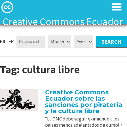
Creative Commons Ecuador
Licenses
Licenses
FILTER
Find Resources
Find Resources
About
About
Tag:
cultura libre
Local News
Local News
Creative Commons
Contact
Contact
Ecuador sobre las
sanciones por piratería
y la cultura libre
“La OMC debe seguir eximiendo a los
países menos adelantados de cumplir