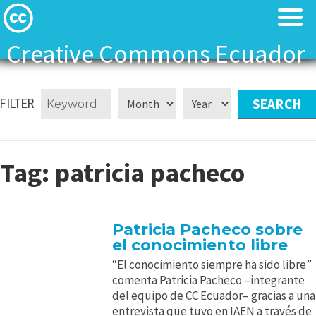
Creative Commons Ecuador
Licenses
Licenses
FILTER
Find Resources
Find Resources
About
About
Tag:
patricia pacheco
Local News
Local News
Patricia Pacheco sobre
Contact
Contact
el conocimiento libre
“El conocimiento siempre ha sido libre”
comenta Patricia Pacheco –integrante
del equipo de CC Ecuador– gracias a una
entrevista que tuvo en IAEN a través de