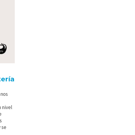
tería
enos
 nivel
e
s
 se