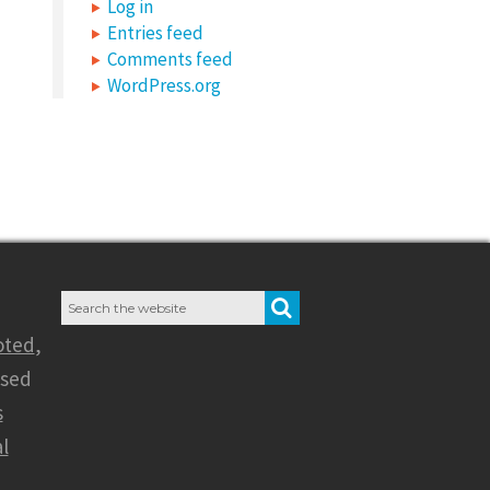
Log in
Entries feed
Comments feed
WordPress.org
Search
SEARCH
for:
oted
,
nsed
s
l