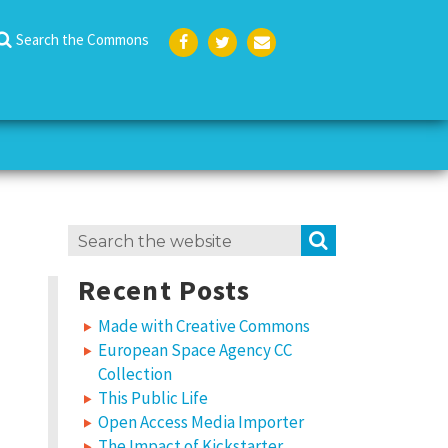
Search the Commons
Face
Twit
Emai
boo
ter
l
k
Search
SEARCH
for:
Recent Posts
Made with Creative Commons
European Space Agency CC
Collection
This Public Life
Open Access Media Importer
The Impact of Kickstarter,