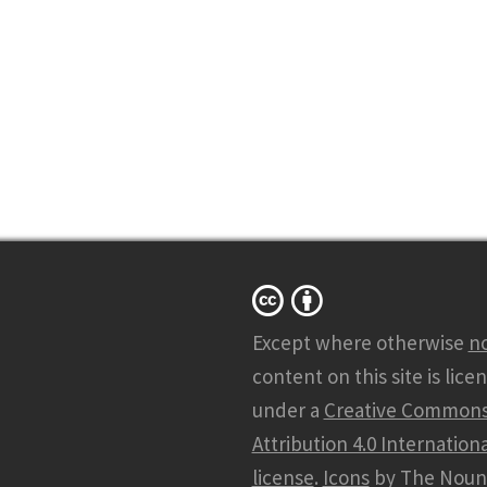
Except where otherwise
n
content on this site is lice
under a
Creative Common
Attribution 4.0 Internationa
license
.
Icons
by The Noun