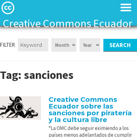
Creative Commons Ecuador
Licenses
Licenses
FILTER
Find Resources
Find Resources
About
About
Tag:
sanciones
Local News
Local News
Creative Commons
Contact
Contact
Ecuador sobre las
sanciones por piratería
y la cultura libre
“La OMC debe seguir eximiendo a los
países menos adelantados de cumplir