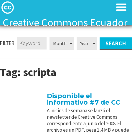
Creative Commons Ecuador
Licenses
Licenses
FILTER
Find Resources
Find Resources
About
About
Tag:
scripta
Local News
Local News
Disponible el
Contact
Contact
informativo #7 de CC
A inicios de semana se lanzó el
newsletter de Creative Commons
correspondiente a junio del 2008. El
archivo es un PDF, pesa 1,4 MB y puede