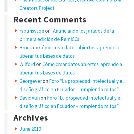
Creators Project
Y
o
u
Recent Comments
r
e
m
rsbuhsvsqe
on
¡Anunciando los jurados de la
a
i
primera edición de RemiCCs!
l
a
d
Brock
on
Cómo crear datos abiertos: aprende a
d
r
liberar tus bases de datos
e
s
Wilford
on
Cómo crear datos abiertos: aprende a
s
w
liberar tus bases de datos
i
l
Georgever
on
Foro “La propiedad intelectual y el
l
n
diseño gráfico en Ecuador – rompiendo mitos”
o
t
b
DavidVuh
on
Foro “La propiedad intelectual y el
e
p
diseño gráfico en Ecuador – rompiendo mitos”
u
b
Archives
l
i
s
h
June 2019
e