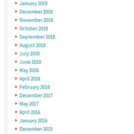
d
January 2019
.
R
December 2018
e
q
November 2018
u
i
October 2018
r
e
September 2018
d
f
August 2018
i
e
l
July 2018
d
s
June 2018
a
r
May 2018
e
m
April 2018
a
r
February 2018
k
e
December 2017
d
*
May 2017
C
April 2016
O
M
January 2016
M
E
N
December 2015
T