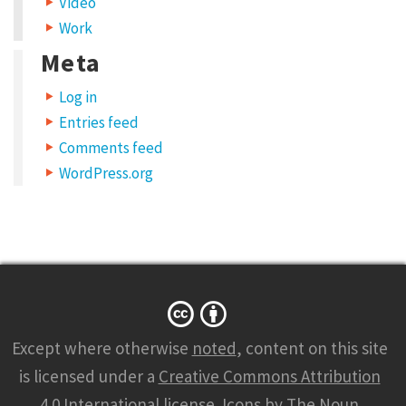
Video
v
Work
e
Meta
m
Log in
y
Entries feed
n
Comments feed
a
WordPress.org
m
e
,
e
m
a
Except where otherwise
noted
, content on this site
i
is licensed under a
Creative Commons Attribution
l
4.0 International license
.
Icons
by The Noun