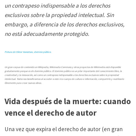
un contrapeso indispensable a los derechos
exclusivos sobre la propiedad intelectual.
Sin
embargo, a diferencia de los derechos exclusivos,
no está adecuadamente protegido.
Pintura
de Viktor Vasnetsov, dominio público.
Un gran corpus de contenido en Wikipedia, Wikimedia Commons y otros proyectos de Wikimedia está disponible
gratuitamente porque es de dominio público.
El dominio público es un pilar importante del conocimiento libre, la
creatividad y la innovación, así como un contrapeso indispensable a los derechos exclusivos sobre la propiedad
intelectual.
Todos nos beneficiamos al acceder a este rico cuerpo de cultura e información, compartirlo y reutilizarlo
libremente para crear nuevas obras.
Vida después de la muerte: cuando
vence el derecho de autor
Una vez que expira el derecho de autor (en gran