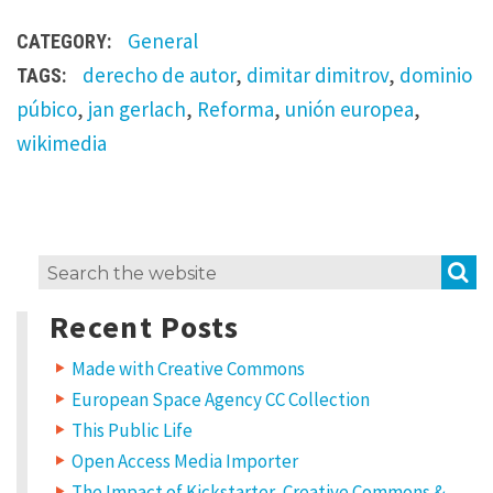
General
CATEGORY:
derecho de autor
,
dimitar dimitrov
,
dominio
TAGS:
púbico
,
jan gerlach
,
Reforma
,
unión europea
,
wikimedia
L
S
Search
e
for:
a
Recent Posts
v
e
a
Made with Creative Commons
R
European Space Agency CC Collection
e
p
This Public Life
l
Open Access Media Importer
y
The Impact of Kickstarter, Creative Commons &