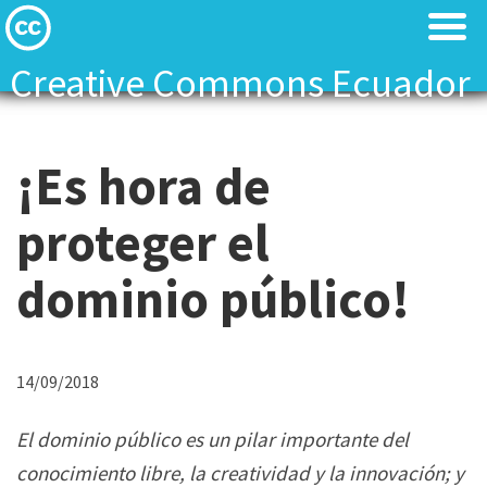
Creative Commons Ecuador
Licenses
Licenses
¡Es hora de
Find Resources
Find Resources
proteger el
About
About
dominio público!
Local News
Local News
Contact
Contact
14/09/2018
El dominio público es un pilar importante del
conocimiento libre, la creatividad y la innovación; y