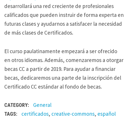
&
desarrollará una red creciente de profesionales
L
calificados que pueden instruir de forma experta en
e
futuras clases y ayudarnos a satisfacer la necesidad
y
de más clases de Certificados.
d
e
El curso paulatinamente empezará a ser ofrecido
d
en otros idiomas. Además, comenzaremos a otorgar
e
becas CC a partir de 2019. Para ayudar a financiar
r
becas, dedicaremos una parte de la inscripción del
e
Certificado CC estándar al fondo de becas.
c
h
General
CATEGORY:
o
certificados
,
creative-commons
,
español
TAGS:
d
e