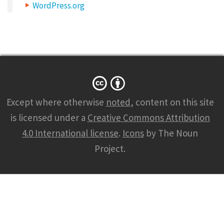
WordPress.org
m
e
,
e
m
a
Except where otherwise
noted
, content on this site
i
is licensed under a
Creative Commons Attribution
l
4.0 International license
.
Icons
by The Noun
,
Project.
a
n
d
w
e