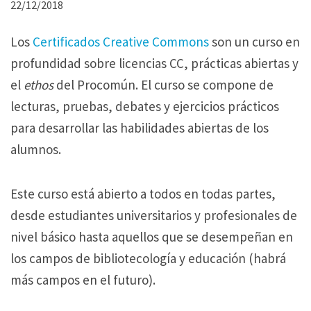
L
22/12/2018
a
Los
Certificados Creative Commons
son un curso en
s
profundidad sobre licencias CC, prácticas abiertas y
p
el
ethos
del Procomún. El curso se compone de
r
lecturas, pruebas, debates y ejercicios prácticos
i
para desarrollar las habilidades abiertas de los
m
alumnos.
e
r
Este curso está abierto a todos en todas partes,
a
desde estudiantes universitarios y profesionales de
s
nivel básico hasta aquellos que se desempeñan en
u
los campos de bibliotecología y educación (habrá
n
más campos en el futuro).
i
d