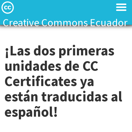
Creative Commons Ecuador
Licenses
Licenses
¡Las dos primeras
Find Resources
Find Resources
unidades de CC
About
About
Certificates ya
Local News
Local News
están traducidas al
Contact
Contact
español!