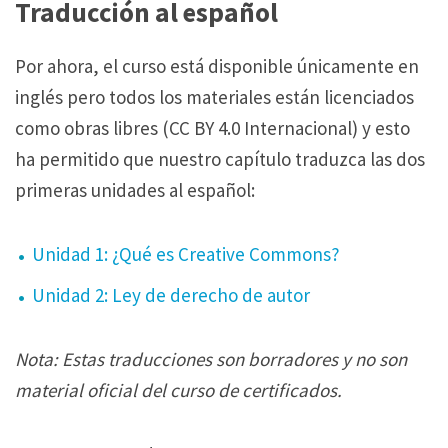
c
Traducción al español
a
Por ahora, el curso está disponible únicamente en
d
inglés pero todos los materiales están licenciados
o
como obras libres (CC BY 4.0 Internacional) y esto
C
ha permitido que nuestro capítulo traduzca las dos
C
primeras unidades al español:
–
¿
Unidad 1: ¿Qué es Creative Commons?
Q
u
Unidad 2: Ley de derecho de autor
é
e
Nota: Estas traducciones son borradores y no son
s
material oficial del curso de certificados.
C
r