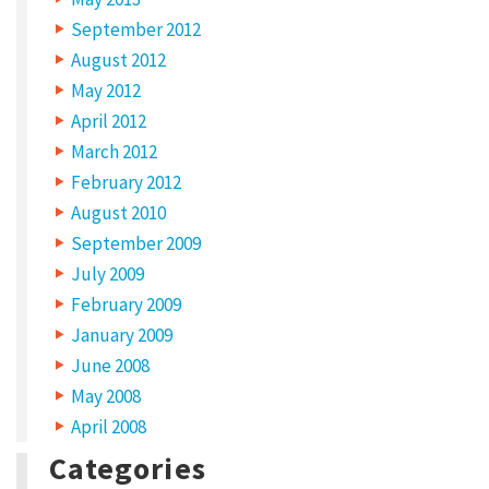
s
September 2012
p
August 2012
a
May 2012
r
April 2012
N
a
March 2012
A
M
February 2012
s
E
*
August 2010
u
September 2009
d
July 2009
e
February 2009
E
s
M
January 2009
A
c
I
June 2008
L
*
a
May 2008
r
April 2008
g
Categories