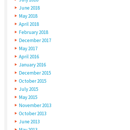
d
s
June 2018
ñ
a
r
May 2018
o
e
m
April 2018
a
l
r
February 2018
k
y
e
December 2017
d
d
*
May 2017
i
C
April 2016
O
M
s
January 2016
M
E
p
N
December 2015
T
*
o
October 2015
n
July 2015
May 2015
i
November 2013
b
October 2013
l
June 2013
e
May 2013