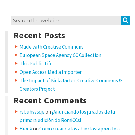
a
u
L
S
Search
e
t
for:
a
Recent Posts
v
o
e
r
a
Made with Creative Commons
R
–
European Space Agency CC Collection
e
p
y
This Public Life
l
Open Access Media Importer
a
y
The Impact of Kickstarter, Creative Commons &
e
Creators Project
Y
s
o
u
Recent Comments
r
t
e
m
á
rsbuhsvsqe
on
¡Anunciando los jurados de la
a
i
n
primera edición de RemiCCs!
l
a
d
Brock
on
Cómo crear datos abiertos: aprende a
t
d
r