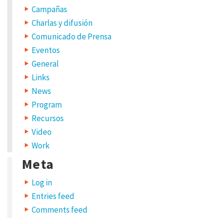
a
W
Campañas
E
.
B
Charlas y difusión
S
I
T
Comunicado de Prensa
E
Eventos
General
Links
News
Program
S
Recursos
a
Video
v
Work
e
Meta
m
Log in
y
Entries feed
n
Comments feed
a