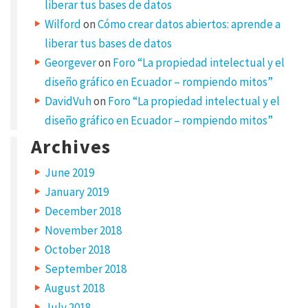
liberar tus bases de datos
r
e
s
Wilford
on
Cómo crear datos abiertos: aprende a
a
s
w
liberar tus bases de datos
i
d
l
Georgever
on
Foro “La propiedad intelectual y el
l
u
n
diseño gráfico en Ecuador – rompiendo mitos”
o
t
c
b
DavidVuh
on
Foro “La propiedad intelectual y el
e
i
p
diseño gráfico en Ecuador – rompiendo mitos”
u
d
b
Archives
l
i
a
s
h
June 2019
s
e
d
January 2019
.
a
R
December 2018
e
l
q
November 2018
u
e
i
October 2018
r
e
s
September 2018
d
f
p
August 2018
i
e
a
l
July 2018