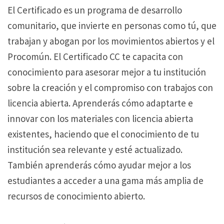
El Certificado es un programa de desarrollo
a
comunitario, que invierte en personas como tú, que
d
trabajan y abogan por los movimientos abiertos y el
e
Procomún. El Certificado CC te capacita con
s
conocimiento para asesorar mejor a tu institución
d
sobre la creación y el compromiso con trabajos con
e
licencia abierta. Aprenderás cómo adaptarte e
l
innovar con los materiales con licencia abierta
C
existentes, haciendo que el conocimiento de tu
e
institución sea relevante y esté actualizado.
r
También aprenderás cómo ayudar mejor a los
t
estudiantes a acceder a una gama más amplia de
i
recursos de conocimiento abierto.
f
i