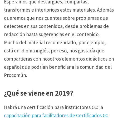
Esperamos que descargues, compartas,
e
transformes e interiorices estos materiales. Además
a
queremos que nos cuentes sobre problemas que
t
detectes en sus contenidos, desde problemas de
i
redacción hasta sugerencias en el contenido.
v
Mucho del material recomendado, por ejemplo,
e
está en idioma inglés; por eso, nos gustaría que
C
compartieras con nosotros elementos didácticos en
o
español que podrían beneficiar a la comunidad del
m
Procomún.
m
o
¿Qué se viene en 2019?
n
s
Habrá una certificación para instructores CC: la
?
capacitación para facilitadores de Certificados CC