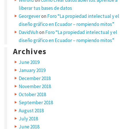
s
w
liberar tus bases de datos
i
l
Georgever
on
Foro “La propiedad intelectual y el
l
n
diseño gráfico en Ecuador – rompiendo mitos”
o
t
b
DavidVuh
on
Foro “La propiedad intelectual y el
e
p
diseño gráfico en Ecuador – rompiendo mitos”
u
b
Archives
l
i
s
h
June 2019
e
d
January 2019
.
R
December 2018
e
q
November 2018
u
i
October 2018
r
e
September 2018
d
f
August 2018
i
e
l
July 2018
d
s
June 2018
a