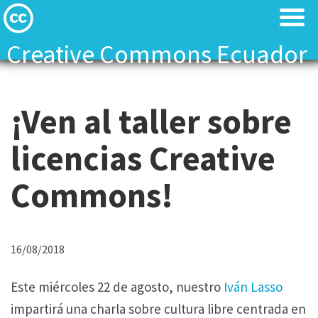
Creative Commons Ecuador
Licenses
Licenses
¡Ven al taller sobre
Find Resources
Find Resources
licencias Creative
About
About
Commons!
Local News
Local News
Contact
Contact
16/08/2018
Este miércoles 22 de agosto, nuestro
Iván Lasso
impartirá una charla sobre cultura libre centrada en