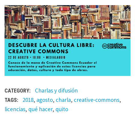
Charlas y difusión
CATEGORY:
2018
,
agosto
,
charla
,
creative-commons
,
TAGS:
licencias
,
qué hacer
,
quito