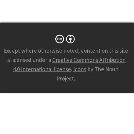
e
,
e
m
a
Except where otherwise
noted
, content on this site
i
is licensed under a
Creative Commons Attribution
l
4.0 International license
.
Icons
by The Noun
,
Project.
a
n
d
w
e
b