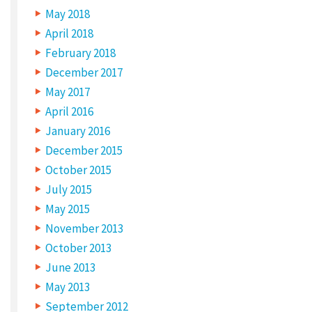
r
May 2018
e
m
April 2018
a
r
February 2018
k
e
December 2017
d
*
May 2017
C
April 2016
O
M
January 2016
M
E
N
December 2015
T
*
October 2015
July 2015
May 2015
November 2013
October 2013
June 2013
May 2013
September 2012