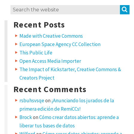
L
S
Search
e
for:
a
Recent Posts
v
e
a
Made with Creative Commons
R
European Space Agency CC Collection
e
p
This Public Life
l
Open Access Media Importer
y
The Impact of Kickstarter, Creative Commons &
Creators Project
Y
o
u
Recent Comments
r
e
m
rsbuhsvsqe
on
¡Anunciando los jurados de la
a
i
primera edición de RemiCCs!
l
a
d
Brock
on
Cómo crear datos abiertos: aprende a
d
r
liberar tus bases de datos
e
s
Wilford
on
Cómo crear datos abiertos: aprende a