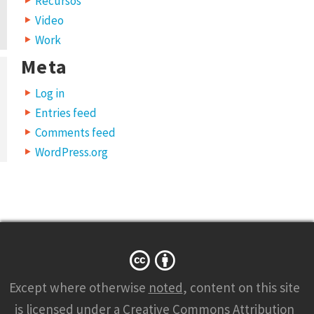
Recursos
Video
Work
Meta
Log in
Entries feed
Comments feed
WordPress.org
Except where otherwise
noted
, content on this site
is licensed under a
Creative Commons Attribution