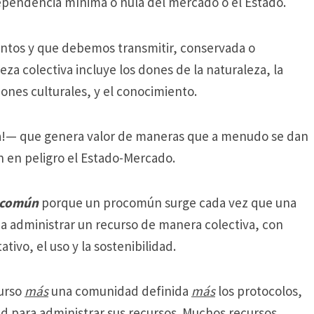
pendencia mínima o nula del mercado o el Estado.
ntos y que debemos transmitir, conservada o
eza colectiva incluye los dones de la naturaleza, la
ciones culturales, y el conocimiento.
da!— que genera valor de maneras que a menudo se dan
 en peligro el Estado-Mercado.
rocomún
porque un procomún surge cada vez que una
administrar un recurso de manera colectiva, con
tivo, el uso y la sostenibilidad.
curso
más
una comunidad definida
más
los protocolos,
d para administrar sus recursos.
Muchos recursos