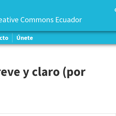
eative Commons Ecuador
cto
cto
Únete
Únete
eve y claro (por