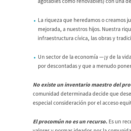
agotables como renovables) con una de
La riqueza que heredamos o creamos ju
mejorada, a nuestros hijos.
Nuestra riqu
infraestructura cívica, las obras y tradi
Un sector de la economía —¡y de la vi
por descontadas y que a menudo ponen
No existe un inventario maestro del p
comunidad determinada decide que desea 
especial consideración por el acceso equita
El procomún no es un recurso.
Es un re
valores y normas ideados por la comunida