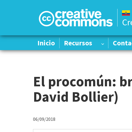
Cr
Inicio
Inicio
Recursos
Recursos
Conta
Conta
El procomún: br
David Bollier)
06/09/2018