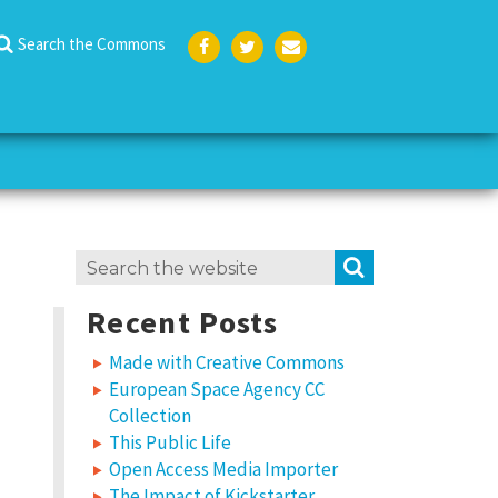
Search the Commons
Face
Twit
Emai
boo
ter
l
k
Search
SEARCH
for:
Recent Posts
Made with Creative Commons
European Space Agency CC
Collection
This Public Life
Open Access Media Importer
The Impact of Kickstarter,