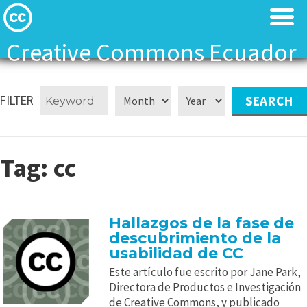
Creative Commons Ecuador
Licenses
Licenses
FILTER
Find Resources
Find Resources
About
About
Tag:
cc
Local News
Local News
Hallazgos de la fase de
Contact
Contact
descubrimiento de la
usabilidad de CC
Este artículo fue escrito por Jane Park,
Directora de Productos e Investigación
de Creative Commons, y publicado