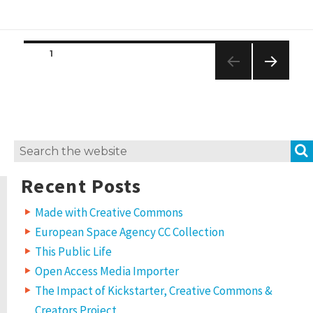
Posts
PAGE
1
navigation
NEXT
PAGE
Search
for:
Recent Posts
Made with Creative Commons
European Space Agency CC Collection
This Public Life
Open Access Media Importer
The Impact of Kickstarter, Creative Commons &
Creators Project