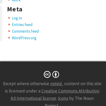
Meta
Log in
Entries feed
Comments feed
WordPress.org
Except where otherwise
noted
, content on this site
is licensed under a
Creative Commons Attribution
4.0 International license
.
Icons
by The Noun
Project.